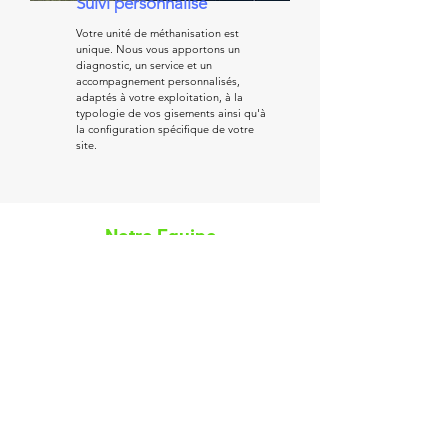
Suivi personnalisé
Votre unité de méthanisation est
unique. Nous vous apportons un
diagnostic, un service et un
accompagnement personnalisés,
adaptés à votre exploitation, à la
typologie de vos gisements ainsi qu'à
la configuration spécifique de votre
site.
Notre Equipe
Nos équipes sont animées par la volonté
d'optimiser les processus de production de
biogaz de haute qualité, afin d'améliorer la
performance de votre installation.
Nous rejoindre ?