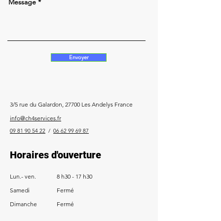
Message
Envoyer
3/5 rue du Galardon, 27700 Les Andelys France
info@ch4services.fr
0
9 81 90 54 22
/
06 62 99 69 87
Horaires d'ouverture
Lun.- ven.
8 h30 - 17 h30
Samedi
Fermé
Dimanche
Fermé